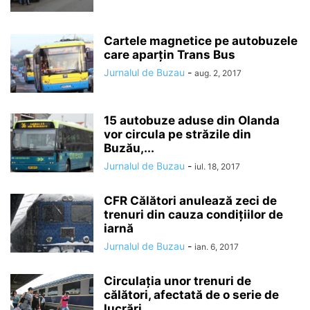
Cartele magnetice pe autobuzele
care aparțin Trans Bus
Jurnalul de Buzau
-
aug. 2, 2017
15 autobuze aduse din Olanda
vor circula pe străzile din
Buzău,...
Jurnalul de Buzau
-
iul. 18, 2017
CFR Călători anulează zeci de
trenuri din cauza condiţiilor de
iarnă
Jurnalul de Buzau
-
ian. 6, 2017
Circulaţia unor trenuri de
călători, afectată de o serie de
lucrări...