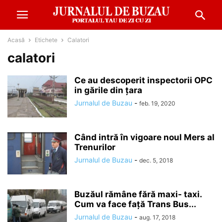
Acasă
Etichete
Calatori
calatori
Ce au descoperit inspectorii OPC
in gările din țara
Jurnalul de Buzau
-
feb. 19, 2020
Când intră în vigoare noul Mers al
Trenurilor
Jurnalul de Buzau
-
dec. 5, 2018
Buzăul rămâne fără maxi- taxi.
Cum va face față Trans Bus...
Jurnalul de Buzau
-
aug. 17, 2018