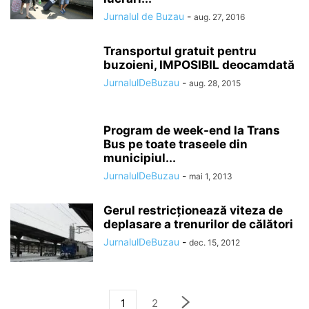
Jurnalul de Buzau
-
aug. 27, 2016
Transportul gratuit pentru
buzoieni, IMPOSIBIL deocamdată
JurnalulDeBuzau
-
aug. 28, 2015
Program de week-end la Trans
Bus pe toate traseele din
municipiul...
JurnalulDeBuzau
-
mai 1, 2013
Gerul restricţionează viteza de
deplasare a trenurilor de călători
JurnalulDeBuzau
-
dec. 15, 2012
1
2