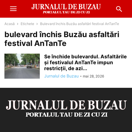
Acasă
Etichete
Bulevard închis Buzău asfaltări festival AnTanTe
bulevard închis Buzău asfaltări
festival AnTanTe
Se închide bulevardul. Asfaltările
și festivalul AnTanTe impun
restricții, de azi...
Jurnalul de Buzau
-
mai 28, 2026