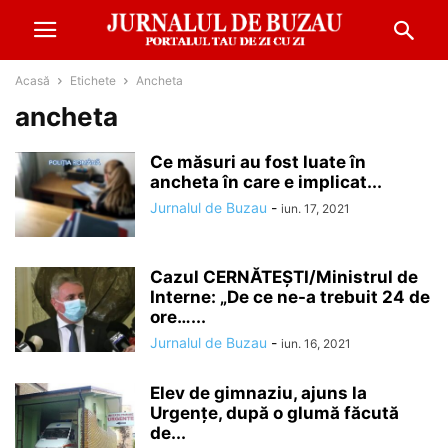
Acasă
Etichete
Ancheta
ancheta
Ce măsuri au fost luate în
ancheta în care e implicat...
Jurnalul de Buzau
-
iun. 17, 2021
Cazul CERNĂTEȘTI/Ministrul de
Interne: „De ce ne-a trebuit 24 de
ore…...
Jurnalul de Buzau
-
iun. 16, 2021
Elev de gimnaziu, ajuns la
Urgențe, după o glumă făcută
de...