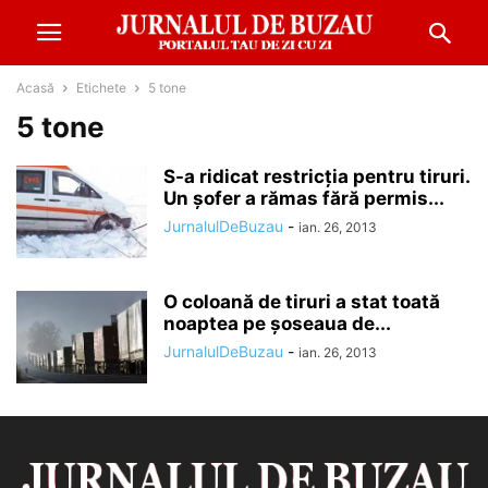
Acasă
Etichete
5 tone
5 tone
S-a ridicat restricția pentru tiruri.
Un șofer a rămas fără permis...
JurnalulDeBuzau
-
ian. 26, 2013
O coloană de tiruri a stat toată
noaptea pe șoseaua de...
JurnalulDeBuzau
-
ian. 26, 2013