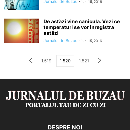
Jurnalul de Buzau
-
iun. 15, 2016
De astăzi vine canicula. Vezi ce
temperaturi se vor înregistra
astăzi
Jurnalul de Buzau
-
iun. 15, 2016
1.519
1.520
1.521
DESPRE NOI